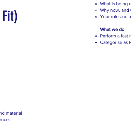
What is being o
Fit)
Why now, and w
Your role and a
What we do
Perform a fast
Categorise as P
and material
ence.