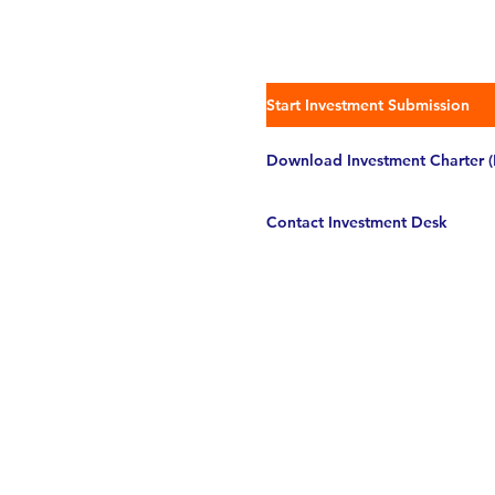
Start Investment Submission
Download Investment Charter 
Contact Investment Desk
Mezzarion, Zimbabwe ve Afrika'da bulunabilen 
zenginliğini sürdürülebilir bir şekilde çıkarmak a
yılında kurulmuş bir madencilik şirketidir. Neredey