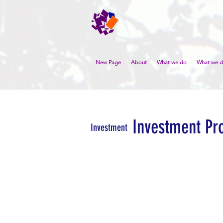
New Page
About
What we do
What we 
Investment Pr
Investment