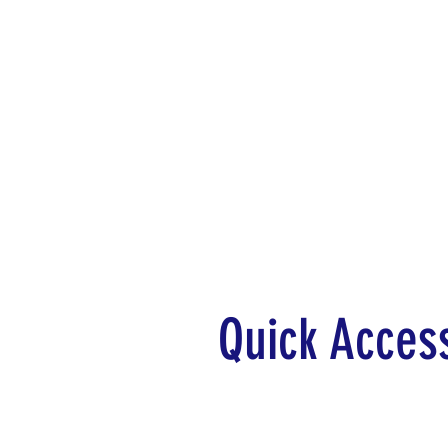
Mezzarion, Zimbabwe ve Afri
yılında kurulmuş bir madenci
alanında mükemmellik için 
Daha iyi bir yarın yaratmak i
Mezzarion, yarını şekillendir
minerallere odaklanıyor.
Quick Acces