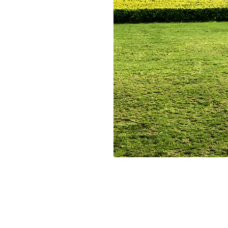
 alanında
sağlarken,
nıyor ve ana
lgili minerallere