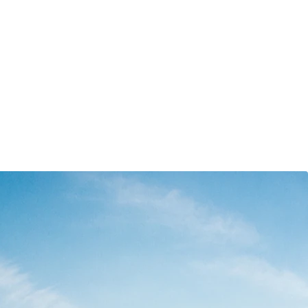
e çıkarmak amacıyla 2014
u madencilik uygulamaları
ız.
lecek için aküyle ilgili