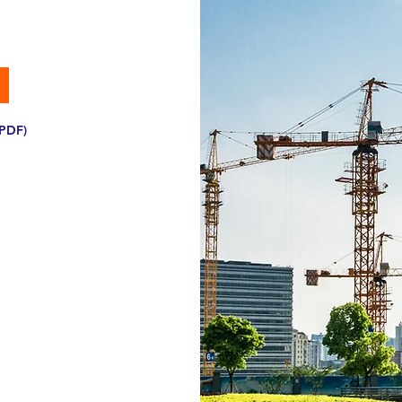
(PDF)
maden
macıyla 2014
se on yıldır çevre