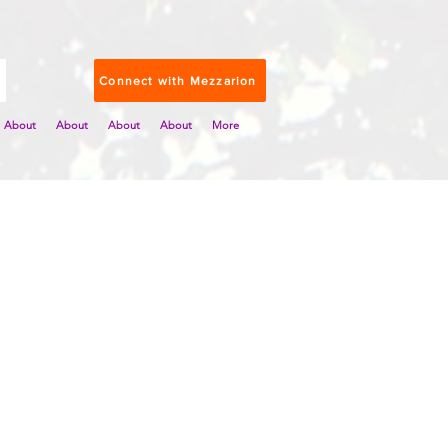
Connect with Mezzarion
About
About
About
About
More