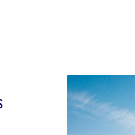
ka'da bulunabilen maden zenginliğini sürdürülebilir bir şekild
lik şirketidir. Neredeyse on yıldır çevre yönetimi ve çevre dost
çabalamaya devam ediyoruz.
çin gerekli kaynakları sağlarken, topluluklar oluşturmak için de var
ecek ürünlere odaklanıyor ve ana operasyonları daha parlak bir ge
s