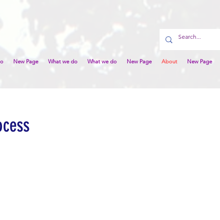
do
New Page
What we do
What we do
New Page
About
New Page
ocess