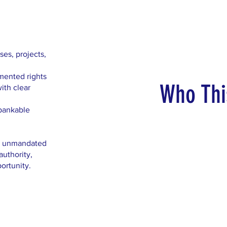
es, projects,
mented rights
Who Thi
ith clear
 bankable
om unmandated
uthority,
portunity.