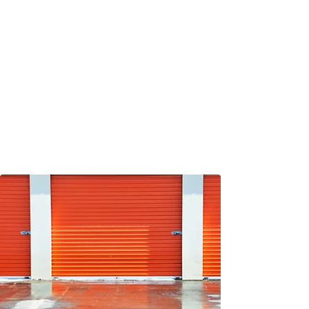
لتحقيق التميز في مجال الإدارة البيئية وممارسات
التعدين الصديقة للبيئة.
نحن موجودون لبناء المجتمعات، كما نقدم الموارد
اللازمة لخلق غد أفضل.
تركز Mezzarion على المنتجات التي ستشكل
المستقبل، حيث تركز عملياتها الرئيسية على
المعادن المرتبطة بالبطاريات من أجل غد أكثر
إشراقًا.