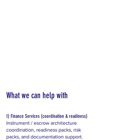
في مجال الإدارة البيئية وممارسات التعدين
الصديقة للبيئة.
نحن موجودون لبناء المجتمعات، كما نقدم
الموارد اللازمة لخلق غد أفضل.
تركز Mezzarion على المنتجات التي
ستشكل المستقبل، حيث تركز عملياتها
الرئيسية على المعادن المرتبطة بالبطاريات
من أجل غد أكثر إشراقًا.
What we can help with
1) Finance Services (coordination & readiness)
Instrument / escrow architecture
coordination, readiness packs, risk
packs, and documentation support.