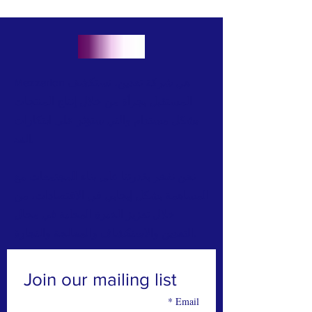
Mezzarion هي شركة تعدين، تستكشف
المستقبل بجرأة من خلال إنتاج المنتجات
بشكل مستدام والتي ستؤثر على ابتكارات
الغد.
نحن نفخر بقدرتنا على بناء المجتمعات مع
المساهمة بشكل إيجابي في الاقتصادات، من
خلال تعزيز الخبرة المحلية في مجال
التعدين والاستكشاف والمعالجة والتجارة.
Join our mailing list
*
Email