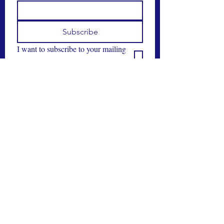
Subscribe
I want to subscribe to your mailing 
list.
About
What we do
How we work
Trust centre
Mining