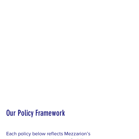
في زيمبابوي وإفريقيا بشكل مستدام. وبعد مرور
ما يقرب من عقد من الزمن، فإننا نواصل السعي
لتحقيق التميز في مجال الإدارة البيئية وممارسات
التعدين الصديقة للبيئة.
نحن موجودون لبناء المجتمعات، كما نقدم الموارد
اللازمة لخلق غد أفضل.
تركز Mezzarion على المنتجات التي ستشكل
المستقبل، حيث تركز عملياتها الرئيسية على
المعادن المرتبطة بالبطاريات من أجل غد أكثر
إشراقًا.
Our Policy Framework
Each policy below reflects Mezzarion’s