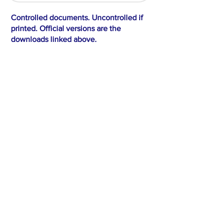
Controlled documents. Uncontrolled if
printed. Official versions are the
downloads linked above.
Mezzarion هي شركة تعدين تأسست عام 2014
لاستخراج الثروة المعدنية التي يمكن العثور عليها
في زيمبابوي وإفريقيا بشكل مستدام. وبعد مرور
ما يقرب من عقد من الزمن، فإننا نواصل السعي
لتحقيق التميز في مجال الإدارة البيئية وممارسات
التعدين الصديقة للبيئة.
نحن موجودون لبناء المجتمعات، كما نقدم الموارد
اللازمة لخلق غد أفضل.
تركز Mezzarion على المنتجات التي ستشكل
المستقبل، حيث تركز عملياتها الرئيسية على
المعادن المرتبطة بالبطاريات من أجل غد أكثر
إشراقًا.